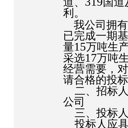
319
道、
国道
利。
我公司拥
已完成一期
15
量
万吨生
17
采选
万吨
经营需要，
请合格的投
二、招标
公司
三、投标
投标人应