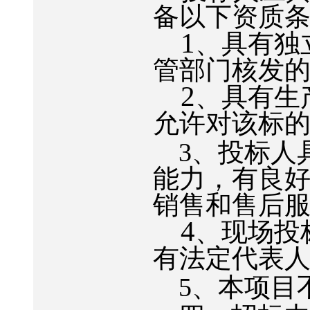
备以下资质
1
、具有独
管部门核发
2
、具有生
允许对该标
3
、投标人
能力，有良
销售和售后
4
、现场投
有法定代表
5
、
本项目