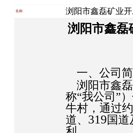
浏阳市鑫磊矿业开
名称:
浏阳市鑫磊
一、公司
浏阳市鑫
称“我公司”
牛村，通过
319
道、
国道
利。