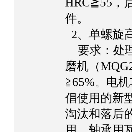
HRC
55
≧
，
件。
2
、单螺旋
要求：处
MQG2
磨机（
65%
≧
。电机
倡使用的新
淘汰和落后
用。轴承用