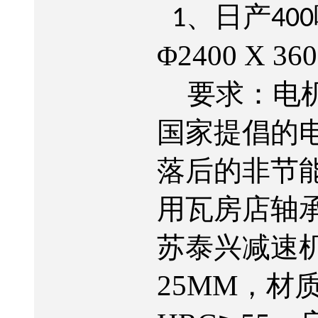
、日产
1
400
2400 X 36
Φ
要求：电
国家提倡的
落后的非节
用瓦房店轴
苏泰兴减速
25MM
，材质