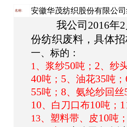
安徽华茂纺织股份有限公司
名称:
我公司
2016
年
2
份纺织废料，具体招
一、标的：
50
2
1
、浆纱
吨；
、纱
40
5
35
吨；
、油花
吨；
55
8
吨；
、氨纶纱回丝
10
10
1
、白刀口布
吨；
10
13
、塑料带、皮
吨