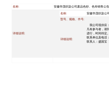
名称:
安徽华茂织染公司废品色纱、色布销售公
名称
:
安徽华茂织染公
型号、规格、件号
:
我公司现供应：
凡有参与者，请
详细说明:
进行，时间待定
联系单位及电话
详细说明
:
联系人：盛国宝
1