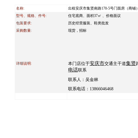
名称:
出租安庆市集贤南路170-5号门面房（商铺
型号、规格、件号:
住宅底商、面积37㎡ 、价格面议
包装要求:
历史经营服装、鞋类批发
采购数量:
现货，招标
安庆市
集贤
详细说明:
本门店位于
交通主干道
电话
联系
联系人：吴金林
联系电话：
13866046468